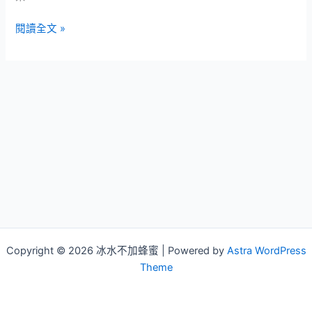
RO
閱讀全文 »
創
作
玩
家
投
稿
大
賽
開
始
投
票
了
Copyright © 2026 冰水不加蜂蜜 | Powered by
Astra WordPress
去
Theme
投
票