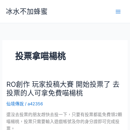
跳
冰水不加蜂蜜
至
主
要
內
容
投票拿喵楊桃
RO創作 玩家投稿大賽 開始投票了 去
投票的人可拿免費喵楊桃
仙境傳說
/
a42356
還沒去投票的朋友趕快去投一下，只要有投票都能免費領2顆
喵楊桃，投票只需要輸入遊戲帳號及你的身分證即可完成投
票。