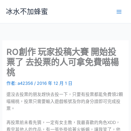
跳
冰水不加蜂蜜
至
主
要
內
容
RO創作 玩家投稿大賽 開始投
票了 去投票的人可拿免費喵楊
桃
作者:
a42356
/
2016 年 12 月 1 日
還沒去投票的朋友趕快去投一下，只要有投票都能免費領2顆
喵楊桃，投票只需要輸入遊戲帳號及你的身分證即可完成投
票。
再投票前未看先猜，一定有女主教，我最喜歡的角色XDD，
看完其他人的作品，有一張外掛追著火蜥蜴，讓我笑了，他