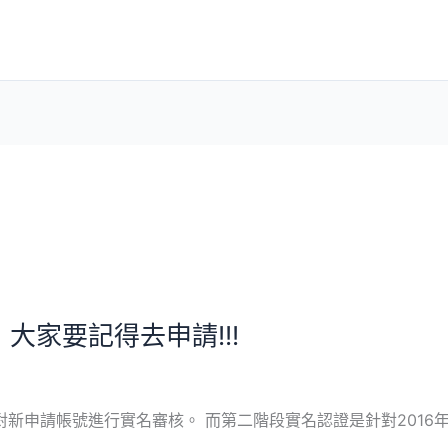
大家要記得去申請!!!
對新申請帳號進行實名審核。 而第二階段實名認證是針對2016年9