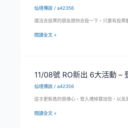
二
去
仙境傳說
/
a42356
階
申
段
請!!!
還沒去投票的朋友趕快去投一下，只要有投票
實
名
RO
閱讀全文 »
認
創
證
作
開
玩
啟
家
說
投
11/08號 RO新出 6大活動
明
稿
仙境傳說
/
a42356
大
賽
這次更新真的很佛心，登入禮掉寶加倍，以及
開
始
11/08
閱讀全文 »
投
號
票
RO