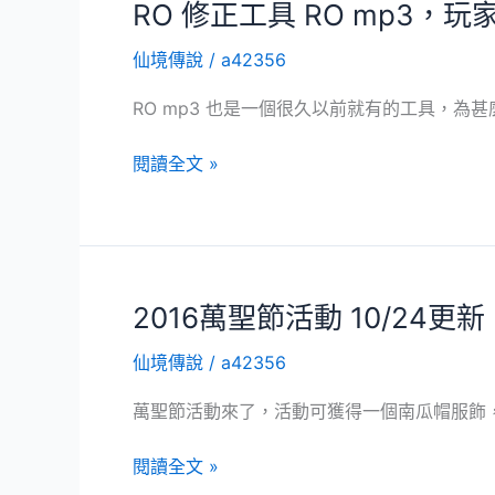
貓
RO 修正工具 RO mp3，
號
咪
更
仙境傳說
/
a42356
全
新
教
RO mp3 也是一個很久以前就有的工具，
學
炫
RO
閱讀全文 »
耀
修
文
正
工
具
RO
2016萬聖節活動 10/24更新
mp3，
仙境傳說
/
a42356
玩
家
萬聖節活動來了，活動可獲得一個南瓜帽服飾，跟
們
必
2016
閱讀全文 »
裝
萬