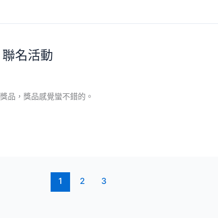
茶 聯名活動
換獎品，獎品感覺蠻不錯的。
1
2
3