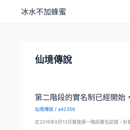
跳
冰水不加蜂蜜
至
主
要
內
容
仙境傳說
第二階段的實名制已經開始，
仙境傳說
/
a42356
在2016年9月13日實施第一階段實名認證，針