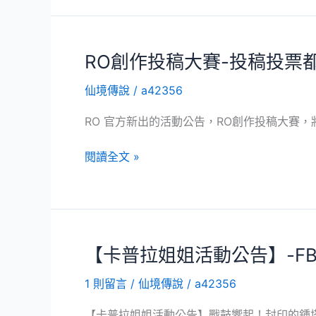
了
新
去
出
投
6
RO創作投稿大賽-投稿投票
票
大
的
仙境傳說
/
a42356
活
人
動
可
RO 官方新出的活動公告，RO創作投稿大賽
–
拿
登
免
RO
閱讀全文 »
入
費
創
禮
喵
作
加
楊
投
上
桃
稿
掉
大
【卡普拉姐姐活動公告】-FB
寶
賽-
加
1 則留言
/
仙境傳說
/
a42356
投
倍
稿
【卡普拉姐姐活動公告】戰鼓響起！封印的鍾塔