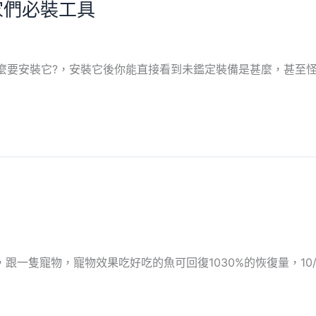
玩家們必裝工具
為甚麼要安裝它?，安裝它後你能直接看到未鑑定裝備是甚麼，甚至
一隻寵物，寵物效果吃好吃的魚可回復1030%的恢復量，10/