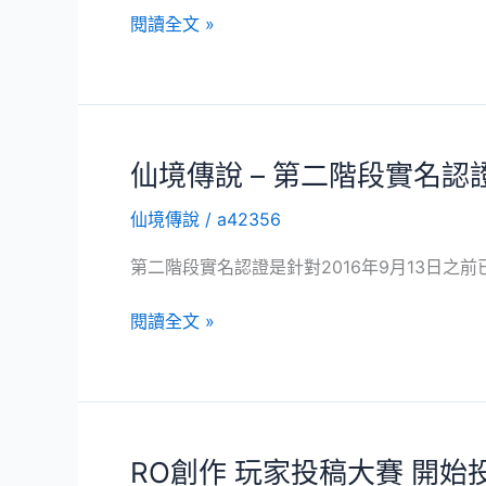
第
閱讀全文 »
二
階
段
的
實
仙境傳說 – 第二階段實名認
名
仙境傳說
/
a42356
制
已
第二階段實名認證是針對2016年9月13日之前
經
開
仙
閱讀全文 »
始，
境
大
傳
家
說
要
–
記
第
RO創作 玩家投稿大賽 開
得