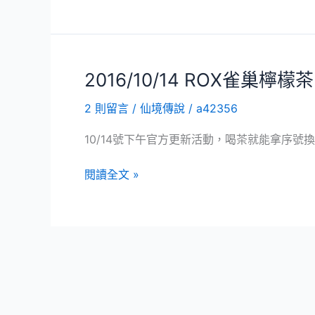
工
聖
具
節
活
動
2016/10/14 ROX雀巢檸檬
10/24
2 則留言
/
仙境傳說
/
a42356
更
新
10/14號下午官方更新活動，喝茶就能拿序號
2016/10/14
閱讀全文 »
ROX
雀
巢
檸
檬
茶
聯