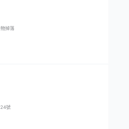
怪物掉落
24號