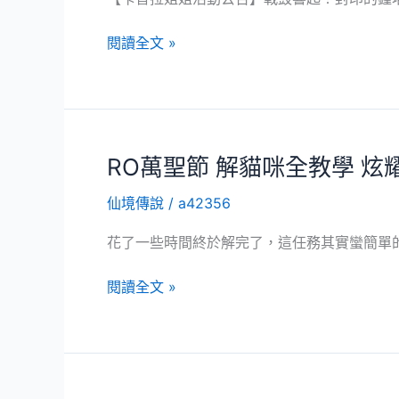
投
票
【卡
閱讀全文 »
都
普
可
拉
領
姐
免
姐
費
活
RO萬聖節 解貓咪全教學 炫
喵
動
楊
仙境傳說
/
a42356
公
桃
告】-
花了一些時間終於解完了，這任務其實蠻簡單
FB
粉
RO
閱讀全文 »
絲
萬
團
聖
活
節
動
解
11/8