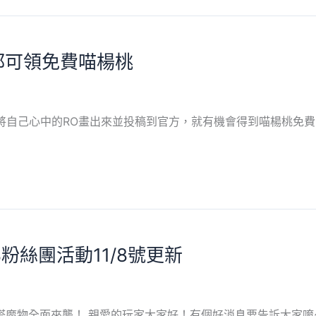
都可領免費喵楊桃
，將自己心中的RO畫出來並投稿到官方，就有機會得到喵楊桃免
粉絲團活動11/8號更新
魔物全面來襲！ 親愛的玩家大家好！有個好消息要告訴大家唷~1