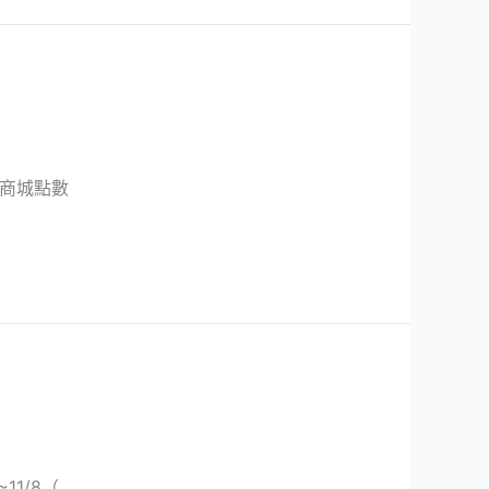
費商城點數
1/8（