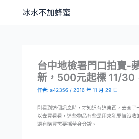
跳
冰水不加蜂蜜
至
主
要
內
容
台中地檢署門口拍賣-
新，500元起標 11/30
作者:
a42356
/
2016 年 11 月 29 日
剛看到這個訊息時，才知道有這東西，去查了
以去買看看，這些物品有些是用來犯罪被沒收
還有購買需要攜帶身分證。