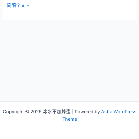
我
閱讀全文 »
的
傲
嬌
男
友
|
2019
最
新
電
影
｜
線
上
Copyright © 2026 冰水不加蜂蜜 | Powered by
Astra WordPress
看
Theme