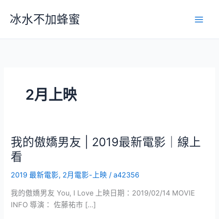
跳
冰水不加蜂蜜
至
主
要
內
容
2月上映
我的傲嬌男友 | 2019最新電影｜線上
看
2019 最新電影
,
2月電影-上映
/
a42356
我的傲嬌男友 You, I Love 上映日期：2019/02/14 MOVIE
INFO 導演： 佐藤祐市 […]