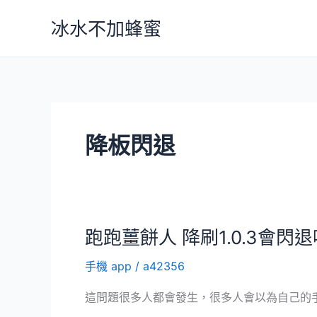
跳
冰水不加蜂蜜
至
主
要
內
容
降板閃退
跑跑薑餅人 降刷1.0.3會閃退
手機 app
/
a42356
這問題很多人都會發生，很多人會以為自己的