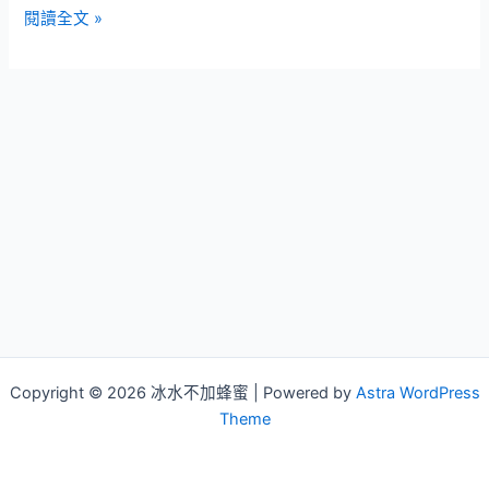
XAMPP
閱讀全文 »
用
自
己
電
腦
架
網
站
論
壇
部
落
格
Copyright © 2026 冰水不加蜂蜜 | Powered by
Astra WordPress
Theme