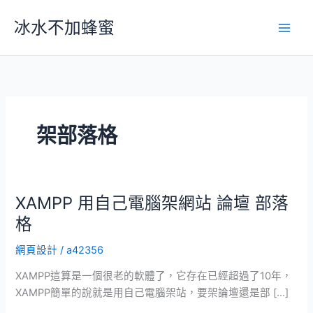
跳
冰水不加蜂蜜
至
主
要
內
容
架部落格
XAMPP 用自己電腦架網站 論壇 部落
格
網頁設計
/
a42356
XAMPP這算是一個很老的軟體了，它存在已經超過了10年，
XAMPP簡單的說就是用自己電腦架站，要架論壇還是部 […]