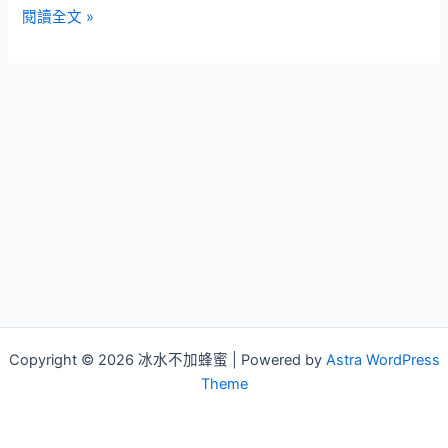
OM-
閱讀全文 »
D
E-
M1
Mark
II
不
知
道
台
灣
甚
麼
時
候
Copyright © 2026 冰水不加蜂蜜 | Powered by
Astra WordPress
會
Theme
出!!