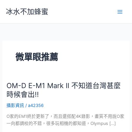
跳
冰水不加蜂蜜
至
主
要
內
容
微單眼推薦
OM-D E-M1 Mark II 不知道台灣甚麼
時候會出!!
攝影資訊
/
a42356
O家的EM1終於更新了，而且還搭配4K錄影，畫質不用說O家
一向都調校的不錯，很多玩相機的都知道，Olympus […]