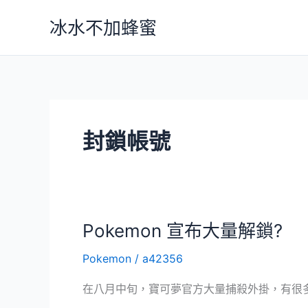
跳
冰水不加蜂蜜
至
主
要
內
容
封鎖帳號
Pokemon 宣布大量解鎖?
Pokemon
/
a42356
在八月中旬，寶可夢官方大量捕殺外掛，有很多