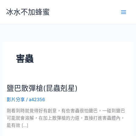
跳
冰水不加蜂蜜
至
主
要
內
容
害蟲
鹽巴散彈槍(昆蟲剋星)
影片分享
/
a42356
剛看到時就覺得好有創意，有些害蟲很怕鹽巴，一碰到鹽巴
可能就會溶解，在加上散彈槍的力道，直接打進害蟲體內，
能有效 […]