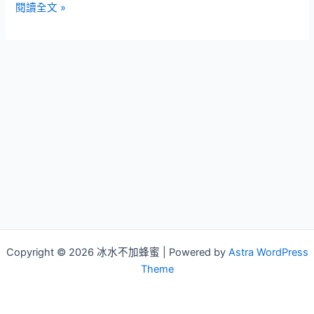
鹽
閱讀全文 »
巴
散
彈
槍
(昆
蟲
剋
星)
Copyright © 2026 冰水不加蜂蜜 | Powered by
Astra WordPress
Theme