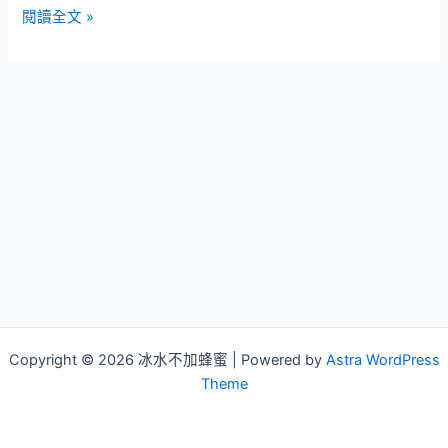
OpenKoreTW
閱讀全文 »
07082016
版
(官
方
釋
出
最
新
版)
Copyright © 2026 冰水不加蜂蜜 | Powered by
Astra WordPress
Theme