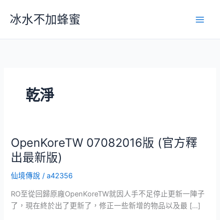
跳
冰水不加蜂蜜
至
主
要
內
容
乾淨
OpenKoreTW 07082016版 (官方釋
出最新版)
仙境傳說
/
a42356
RO至從回歸原廠OpenKoreTW就因人手不足停止更新一陣子
了，現在終於出了更新了，修正一些新增的物品以及最 […]