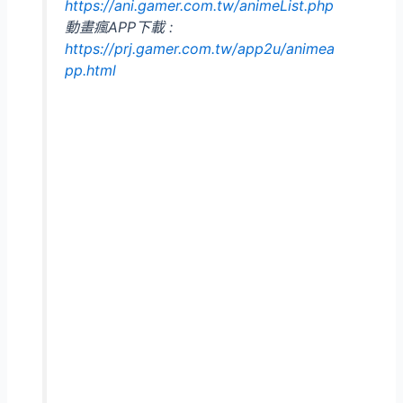
https://ani.gamer.com.tw/animeList.php
動畫瘋APP下載 :
https://prj.gamer.com.tw/app2u/animea
pp.html