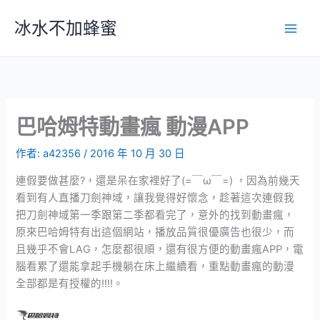
跳
冰水不加蜂蜜
至
主
要
內
容
巴哈姆特動畫瘋 動漫APP
作者:
a42356
/
2016 年 10 月 30 日
連假要做甚麼?，還是呆在家裡好了(=￣ω￣=) ，因為前幾天
看到有人直播刀劍神域，讓我覺得好懷念，趁著這次連假我
把刀劍神域第一季跟第二季都看完了，意外的找到動畫瘋，
原來巴哈姆特有出這個網站，播放品質很優廣告也很少，而
且幾乎不會LAG，怎麼都很順，還有很方便的動畫瘋APP，電
腦看累了還能拿起手機躺在床上繼續看，重點動畫瘋的動漫
全部都是有授權的!!!!。